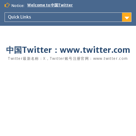
Skip
Welcome to 中国Twitter
Notice:
to
content
Quick Links
中国Twitter：www.twitter.com
Twitter最新名称：X，Twitter账号注册官网：www.twitter.com