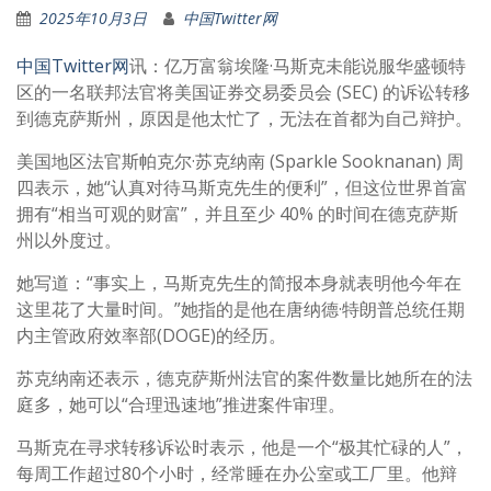
2025年10月3日
中国Twitter网
中国Twitter网
讯：亿万富翁埃隆·马斯克未能说服华盛顿特
区的一名联邦法官将美国证券交易委员会 (SEC) 的诉讼转移
到德克萨斯州，原因是他太忙了，无法在首都为自己辩护。
美国地区法官斯帕克尔·苏克纳南 (Sparkle Sooknanan) 周
四表示，她“认真对待马斯克先生的便利”，但这位世界首富
拥有“相当可观的财富”，并且至少 40% 的时间在德克萨斯
州以外度过。
她写道：“事实上，马斯克先生的简报本身就表明他今年在
这里花了大量时间。”她指的是他在唐纳德·特朗普总统任期
内主管政府效率部(DOGE)的经历。
苏克纳南还表示，德克萨斯州法官的案件数量比她所在的法
庭多，她可以“合理迅速地”推进案件审理。
马斯克在寻求转移诉讼时表示，他是一个“极其忙碌的人”，
每周工作超过80个小时，经常睡在办公室或工厂里。他辩