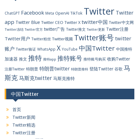
Twitter
Facebook
Twitter
OpenAI
TikTok
ChatGPT
Meta
app
twitter中国
Twitter Blue
Twitter CEO
Twitter X
Twitter中文网
twitter广告
Twitter注册
Twitter推文
Twitter冻结
Twitter官方
Twitter更新
Twitter账号
twitter
Twitter用户
Twitter视频
Twitter粉丝
X
中国Twitter
账户
中国推特
Twitter验证
WhatsApp
YouTube
推特
推特账号
加速器
收购Twitter
推文
推特账号购买
推特app
马
特朗普twitter
登陆Twitter
特朗普
谷歌
注册Twitter
特朗普推特
斯克
马斯克twitter
马斯克推特
中国Twitter
首页
Twitter新闻
Twitter精选
Twitter注册