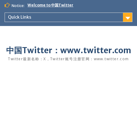
Skip
Welcome to 中国Twitter
Notice:
to
content
Quick Links
中国Twitter：www.twitter.com
Twitter最新名称：X，Twitter账号注册官网：www.twitter.com