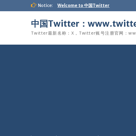
Skip
Notice:
Welcome to 中国Twitter
to
content
中国Twitter：www.twitte
Twitter最新名称：X，Twitter账号注册官网：www.