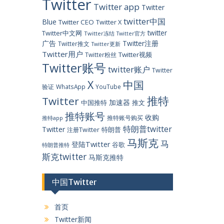
Twitter
Twitter app
Twitter
twitter中国
Blue
Twitter CEO
Twitter X
twitter
Twitter中文网
Twitter冻结
Twitter官方
广告
Twitter注册
Twitter推文
Twitter更新
Twitter用户
Twitter视频
Twitter粉丝
Twitter账号
twitter账户
Twitter
X
中国
验证
WhatsApp
YouTube
推特
Twitter
加速器
中国推特
推文
推特账号
收购
推特账号购买
推特app
特朗普twitter
Twitter
特朗普
注册Twitter
马斯克
马
登陆Twitter
谷歌
特朗普推特
斯克twitter
马斯克推特
中国Twitter
首页
Twitter新闻