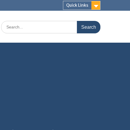
Quick Links
Search
for: