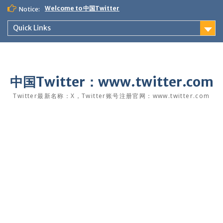
Skip
Welcome to 中国Twitter
Notice:
to
content
Quick Links
中国Twitter：www.twitter.com
Twitter最新名称：X，Twitter账号注册官网：www.twitter.com