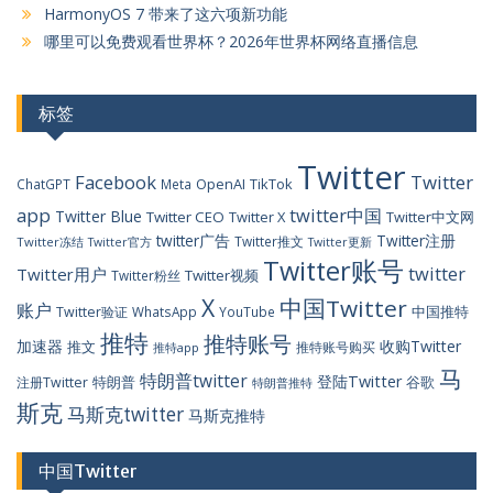
HarmonyOS 7 带来了这六项新功能
哪里可以免费观看世界杯？2026年世界杯网络直播信息
标签
Twitter
Facebook
Twitter
OpenAI
TikTok
ChatGPT
Meta
app
twitter中国
Twitter Blue
Twitter CEO
Twitter X
Twitter中文网
twitter广告
Twitter注册
Twitter推文
Twitter冻结
Twitter官方
Twitter更新
Twitter账号
twitter
Twitter用户
Twitter视频
Twitter粉丝
X
中国Twitter
账户
中国推特
Twitter验证
WhatsApp
YouTube
推特
推特账号
加速器
收购Twitter
推文
推特账号购买
推特app
马
特朗普twitter
登陆Twitter
特朗普
谷歌
注册Twitter
特朗普推特
斯克
马斯克twitter
马斯克推特
中国Twitter