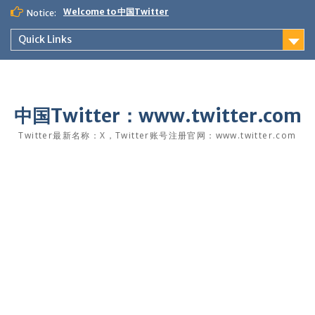
Skip
Welcome to 中国Twitter
Notice:
to
content
Quick Links
中国Twitter：www.twitter.com
Twitter最新名称：X，Twitter账号注册官网：www.twitter.com