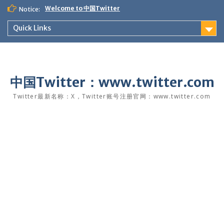
Skip
Welcome to 中国Twitter
Notice:
to
content
Quick Links
中国Twitter：www.twitter.com
Twitter最新名称：X，Twitter账号注册官网：www.twitter.com