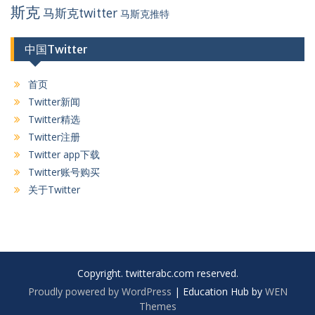
斯克
马斯克twitter
马斯克推特
中国Twitter
首页
Twitter新闻
Twitter精选
Twitter注册
Twitter app下载
Twitter账号购买
关于Twitter
Copyright. twitterabc.com reserved.
Proudly powered by WordPress
|
Education Hub by
WEN
Themes