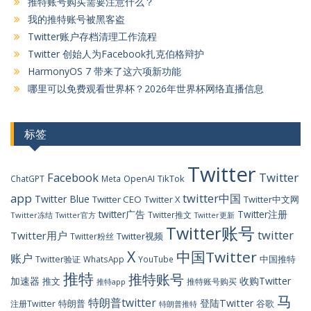
推特账号购买需要注意什么？
我的推特账号被黑客盗
Twitter账户存档清理工作流程
Twitter 创始人为Facebook扎克伯格辩护
HarmonyOS 7 带来了这六项新功能
哪里可以免费观看世界杯？2026年世界杯网络直播信息
标签
Twitter
Facebook
Twitter
OpenAI
TikTok
ChatGPT
Meta
app
twitter中国
Twitter Blue
Twitter CEO
Twitter X
Twitter中文网
twitter广告
Twitter注册
Twitter推文
Twitter冻结
Twitter官方
Twitter更新
Twitter账号
twitter
Twitter用户
Twitter视频
Twitter粉丝
X
中国Twitter
账户
中国推特
Twitter验证
WhatsApp
YouTube
推特
推特账号
加速器
收购Twitter
推文
推特账号购买
推特app
马
特朗普twitter
登陆Twitter
特朗普
谷歌
注册Twitter
特朗普推特