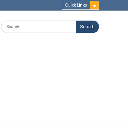
Quick Links
Search
for: