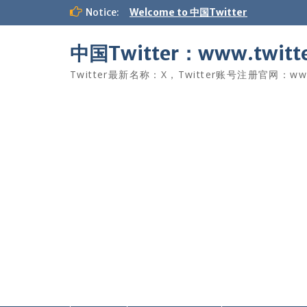
Skip
Notice:
Welcome to 中国Twitter
to
content
中国Twitter：www.twitte
Twitter最新名称：X，Twitter账号注册官网：www.