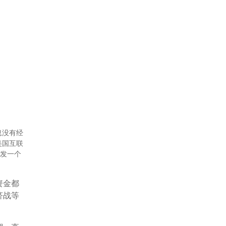
息没有经
美国互联
引发一个
资金都
济战等