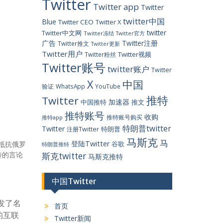
Twitter
Twitter app
Twitter
twitter中国
Blue
Twitter CEO
Twitter X
twitter
Twitter中文网
Twitter冻结
Twitter官方
广告
Twitter注册
Twitter推文
Twitter更新
Twitter用户
Twitter视频
Twitter粉丝
Twitter账号
twitter账户
Twitter
X
中国
验证
WhatsApp
YouTube
推特
Twitter
加速器
中国推特
推文
推特账号
收购
推特账号购买
推特app
特朗普twitter
Twitter
特朗普
注册Twitter
马斯克
马
登陆Twitter
抵抗俄罗
谷歌
特朗普推特
传的言论
斯克twitter
马斯克推特
中国Twitter
发了名
首页
的互联
Twitter新闻