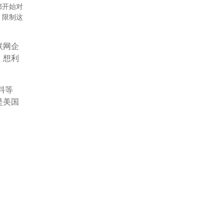
都开始对
，限制这
联网企
，想利
料等
是美国