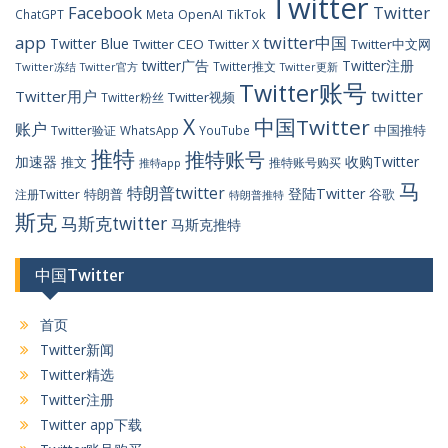
Twitter
Facebook
Twitter
OpenAI
TikTok
ChatGPT
Meta
app
twitter中国
Twitter Blue
Twitter CEO
Twitter X
Twitter中文网
twitter广告
Twitter注册
Twitter推文
Twitter冻结
Twitter官方
Twitter更新
Twitter账号
twitter
Twitter用户
Twitter视频
Twitter粉丝
X
中国Twitter
账户
中国推特
Twitter验证
WhatsApp
YouTube
推特
推特账号
加速器
收购Twitter
推文
推特账号购买
推特app
马
特朗普twitter
登陆Twitter
特朗普
谷歌
注册Twitter
特朗普推特
斯克
马斯克twitter
马斯克推特
中国Twitter
首页
Twitter新闻
Twitter精选
Twitter注册
Twitter app下载