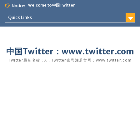
Skip
Welcome to 中国Twitter
Notice:
to
content
Quick Links
中国Twitter：www.twitter.com
Twitter最新名称：X，Twitter账号注册官网：www.twitter.com