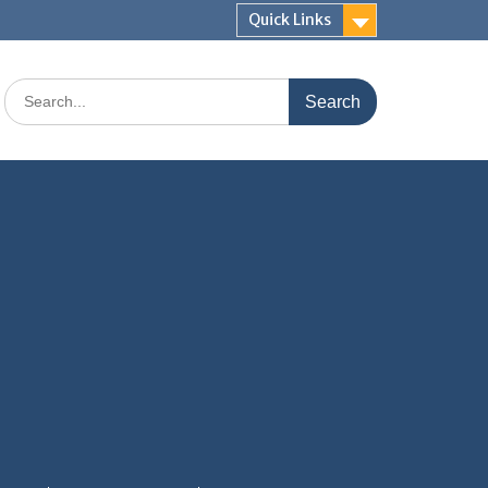
Quick Links
Search
for: