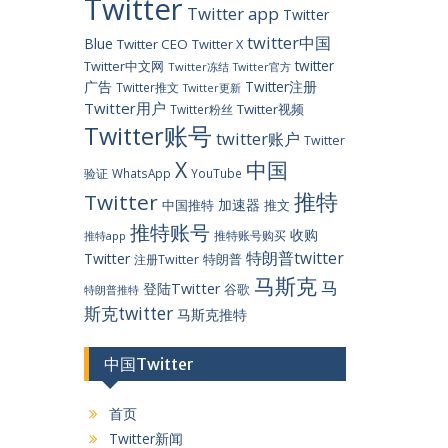
Twitter
Twitter app
Twitter
twitter中国
Blue
Twitter CEO
Twitter X
twitter
Twitter中文网
Twitter冻结
Twitter官方
广告
Twitter注册
Twitter推文
Twitter更新
Twitter用户
Twitter视频
Twitter粉丝
Twitter账号
twitter账户
Twitter
X
中国
验证
WhatsApp
YouTube
推特
Twitter
加速器
中国推特
推文
推特账号
收购
推特账号购买
推特app
特朗普twitter
Twitter
特朗普
注册Twitter
马斯克
马
登陆Twitter
谷歌
特朗普推特
斯克twitter
马斯克推特
中国Twitter
首页
Twitter新闻