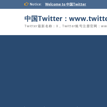
Skip
Notice:
Welcome to 中国Twitter
to
content
中国Twitter：www.twitte
Twitter最新名称：X，Twitter账号注册官网：www.