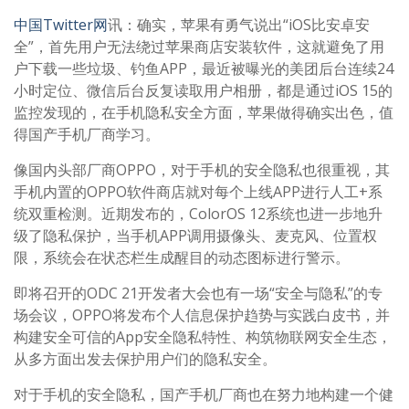
中国Twitter网
讯：确实，苹果有勇气说出“iOS比安卓安
全”，首先用户无法绕过苹果商店安装软件，这就避免了用
户下载一些垃圾、钓鱼APP，最近被曝光的美团后台连续24
小时定位、微信后台反复读取用户相册，都是通过iOS 15的
监控发现的，在手机隐私安全方面，苹果做得确实出色，值
得国产手机厂商学习。
像国内头部厂商OPPO，对于手机的安全隐私也很重视，其
手机内置的OPPO软件商店就对每个上线APP进行人工+系
统双重检测。近期发布的，ColorOS 12系统也进一步地升
级了隐私保护，当手机APP调用摄像头、麦克风、位置权
限，系统会在状态栏生成醒目的动态图标进行警示。
即将召开的ODC 21开发者大会也有一场“安全与隐私”的专
场会议，OPPO将发布个人信息保护趋势与实践白皮书，并
构建安全可信的App安全隐私特性、构筑物联网安全生态，
从多方面出发去保护用户们的隐私安全。
对于手机的安全隐私，国产手机厂商也在努力地构建一个健