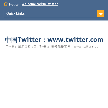
Skip
Welcome to 中国Twitter
Notice:
to
content
Quick Links
中国Twitter：www.twitter.com
Twitter最新名称：X，Twitter账号注册官网：www.twitter.com