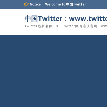
Skip
Notice:
Welcome to 中国Twitter
to
content
中国Twitter：www.twitte
Twitter最新名称：X，Twitter账号注册官网：www.