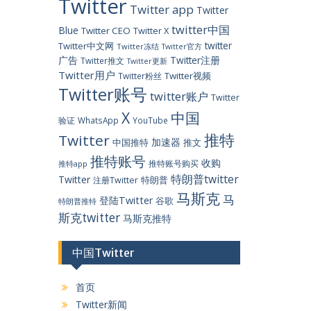
Twitter
Twitter app
Twitter
twitter中国
Blue
Twitter CEO
Twitter X
twitter
Twitter中文网
Twitter冻结
Twitter官方
广告
Twitter注册
Twitter推文
Twitter更新
Twitter用户
Twitter视频
Twitter粉丝
Twitter账号
twitter账户
Twitter
X
中国
验证
WhatsApp
YouTube
推特
Twitter
加速器
中国推特
推文
推特账号
收购
推特账号购买
推特app
特朗普twitter
Twitter
特朗普
注册Twitter
马斯克
马
登陆Twitter
谷歌
特朗普推特
斯克twitter
马斯克推特
中国Twitter
首页
Twitter新闻