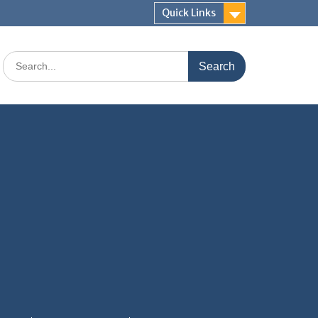
Quick Links
Search
for: