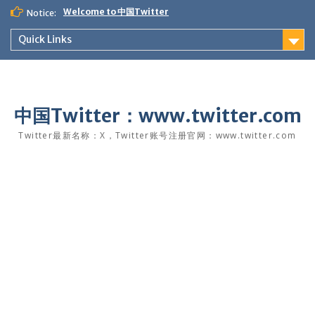
Skip
Welcome to 中国Twitter
Notice:
to
content
Quick Links
中国Twitter：www.twitter.com
Twitter最新名称：X，Twitter账号注册官网：www.twitter.com