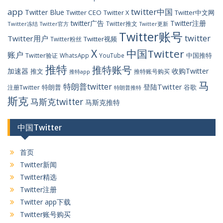
app
twitter中国
Twitter Blue
Twitter CEO
Twitter X
Twitter中文网
twitter广告
Twitter注册
Twitter推文
Twitter冻结
Twitter官方
Twitter更新
Twitter账号
twitter
Twitter用户
Twitter视频
Twitter粉丝
X
中国Twitter
账户
中国推特
Twitter验证
WhatsApp
YouTube
推特
推特账号
加速器
收购Twitter
推文
推特账号购买
推特app
马
特朗普twitter
登陆Twitter
特朗普
谷歌
注册Twitter
特朗普推特
斯克
马斯克twitter
马斯克推特
中国Twitter
首页
Twitter新闻
Twitter精选
Twitter注册
Twitter app下载
Twitter账号购买