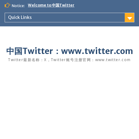
Skip
Welcome to 中国Twitter
Notice:
to
content
Quick Links
中国Twitter：www.twitter.com
Twitter最新名称：X，Twitter账号注册官网：www.twitter.com