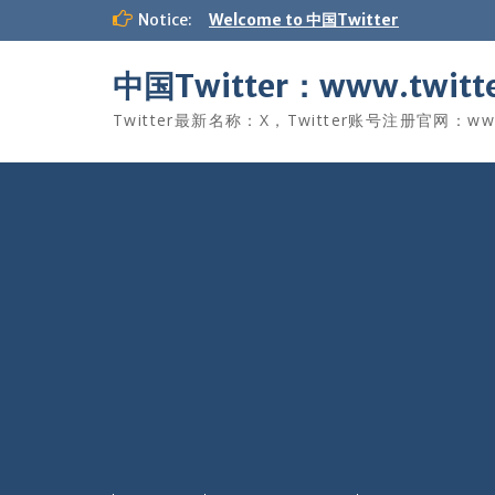
Skip
Notice:
Welcome to 中国Twitter
to
content
中国Twitter：www.twitte
Twitter最新名称：X，Twitter账号注册官网：www.