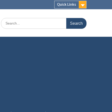
Quick Links
Search
for: