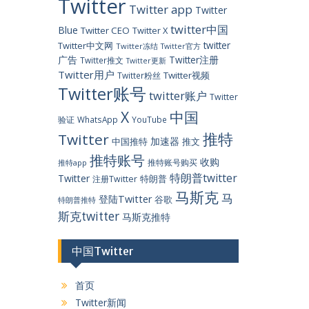
Twitter
Twitter app
Twitter
twitter中国
Blue
Twitter CEO
Twitter X
twitter
Twitter中文网
Twitter冻结
Twitter官方
广告
Twitter注册
Twitter推文
Twitter更新
Twitter用户
Twitter视频
Twitter粉丝
Twitter账号
twitter账户
Twitter
X
中国
验证
WhatsApp
YouTube
推特
Twitter
加速器
中国推特
推文
推特账号
收购
推特账号购买
推特app
特朗普twitter
Twitter
特朗普
注册Twitter
马斯克
马
登陆Twitter
谷歌
特朗普推特
斯克twitter
马斯克推特
中国Twitter
首页
Twitter新闻