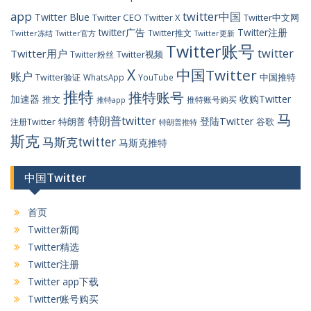
app
twitter中国
Twitter Blue
Twitter CEO
Twitter X
Twitter中文网
twitter广告
Twitter注册
Twitter推文
Twitter冻结
Twitter官方
Twitter更新
Twitter账号
twitter
Twitter用户
Twitter视频
Twitter粉丝
X
中国Twitter
账户
中国推特
Twitter验证
WhatsApp
YouTube
推特
推特账号
加速器
收购Twitter
推文
推特账号购买
推特app
马
特朗普twitter
登陆Twitter
特朗普
谷歌
注册Twitter
特朗普推特
斯克
马斯克twitter
马斯克推特
中国Twitter
首页
Twitter新闻
Twitter精选
Twitter注册
Twitter app下载
Twitter账号购买