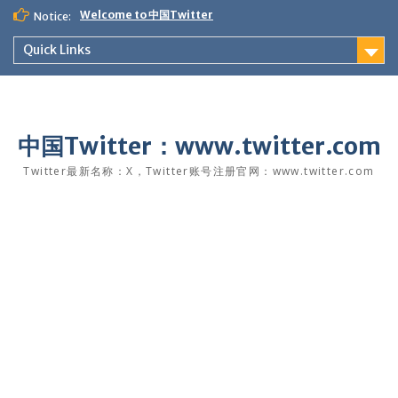
Skip
Welcome to 中国Twitter
Notice:
to
content
Quick Links
中国Twitter：www.twitter.com
Twitter最新名称：X，Twitter账号注册官网：www.twitter.com