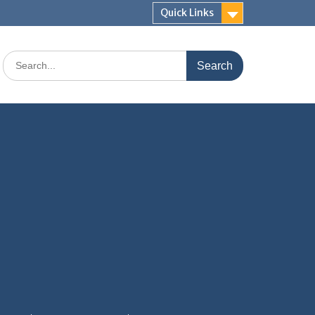
Quick Links
Search
for: