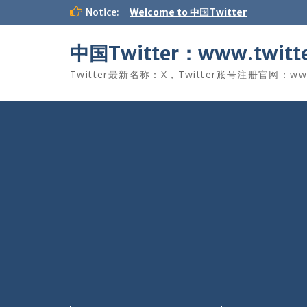
Skip
Notice:
Welcome to 中国Twitter
to
content
中国Twitter：www.twitte
Twitter最新名称：X，Twitter账号注册官网：www.