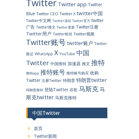
Twitter
Twitter app
Twitter
twitter中国
Blue
Twitter CEO
Twitter X
twitter
Twitter中文网
Twitter冻结
Twitter官方
广告
Twitter注册
Twitter推文
Twitter更新
Twitter用户
Twitter视频
Twitter粉丝
Twitter账号
twitter账户
Twitter
X
中国
验证
WhatsApp
YouTube
推特
Twitter
加速器
中国推特
推文
推特账号
收购
推特账号购买
推特app
特朗普twitter
Twitter
特朗普
注册Twitter
马斯克
马
登陆Twitter
谷歌
特朗普推特
斯克twitter
马斯克推特
中国Twitter
首页
Twitter新闻