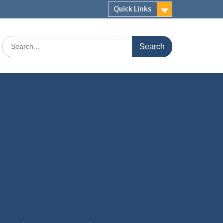
Quick Links
Search
for: