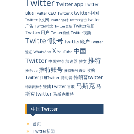
Twitter
Twitter app
Twitter
twitter中国
Blue
Twitter CEO
Twitter X
twitter
Twitter中文网
Twitter冻结
Twitter官方
广告
Twitter注册
Twitter推文
Twitter更新
Twitter用户
Twitter视频
Twitter粉丝
Twitter账号
twitter账户
Twitter
X
中国
验证
WhatsApp
YouTube
推特
Twitter
加速器
中国推特
推文
推特账号
收购
推特账号购买
推特app
特朗普twitter
Twitter
特朗普
注册Twitter
马斯克
马
登陆Twitter
谷歌
特朗普推特
斯克twitter
马斯克推特
中国Twitter
首页
Twitter新闻