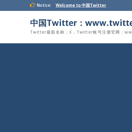
Skip
Notice:
Welcome to 中国Twitter
to
content
中国Twitter：www.twitte
Twitter最新名称：X，Twitter账号注册官网：www.