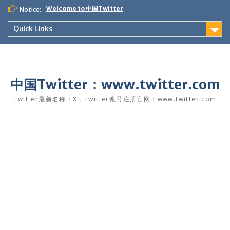
Skip
Welcome to 中国Twitter
Notice:
to
content
Quick Links
中国Twitter：www.twitter.com
Twitter最新名称：X，Twitter账号注册官网：www.twitter.com