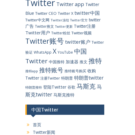
Twitter
Twitter app
Twitter
twitter中国
Blue
Twitter CEO
Twitter X
twitter
Twitter中文网
Twitter冻结
Twitter官方
广告
Twitter注册
Twitter推文
Twitter更新
Twitter用户
Twitter视频
Twitter粉丝
Twitter账号
twitter账户
Twitter
X
中国
验证
WhatsApp
YouTube
推特
Twitter
加速器
中国推特
推文
推特账号
收购
推特账号购买
推特app
特朗普twitter
Twitter
特朗普
注册Twitter
马斯克
马
登陆Twitter
谷歌
特朗普推特
斯克twitter
马斯克推特
中国Twitter
首页
Twitter新闻