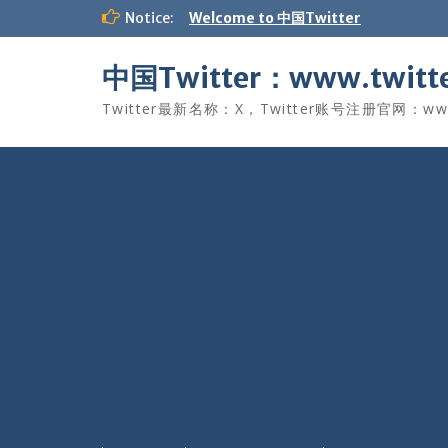
Skip
Notice:
Welcome to 中国Twitter
to
content
中国Twitter：www.twitte
Twitter最新名称：X，Twitter账号注册官网：www.