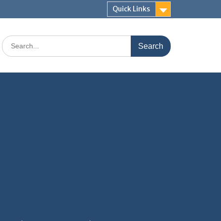
Quick Links
Search
for: