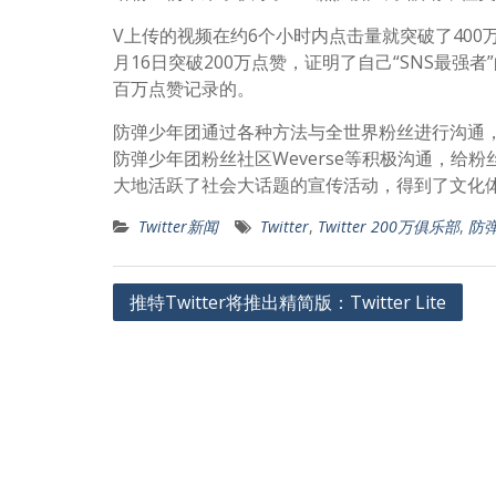
V上传的视频在约6个小时内点击量就突破了400
月16日突破200万点赞，证明了自己“SNS最强者”
百万点赞记录的。
防弹少年团通过各种方法与全世界粉丝进行沟通，自2
防弹少年团粉丝社区Weverse等积极沟通，给
大地活跃了社会大话题的宣传活动，得到了文化
Twitter新闻
Twitter
,
Twitter 200万俱乐部
,
防
文
推特Twitter将推出精简版：Twitter Lite
章
导
航