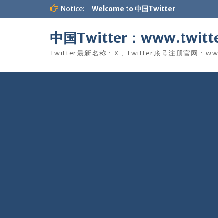
Skip
Notice:
Welcome to 中国Twitter
to
content
中国Twitter：www.twitte
Twitter最新名称：X，Twitter账号注册官网：www.