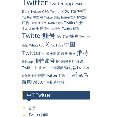
Twitter
Twitter app
Twitter
twitter中国
Blue
Twitter CEO
Twitter X
twitter
Twitter中文网
Twitter冻结
Twitter官方
广告
Twitter注册
Twitter推文
Twitter更新
Twitter用户
Twitter视频
Twitter粉丝
Twitter账号
twitter账户
Twitter
X
中国
验证
WhatsApp
YouTube
推特
Twitter
加速器
中国推特
推文
推特账号
收购
推特账号购买
推特app
特朗普twitter
Twitter
特朗普
注册Twitter
马斯克
马
登陆Twitter
谷歌
特朗普推特
斯克twitter
马斯克推特
中国Twitter
首页
Twitter新闻