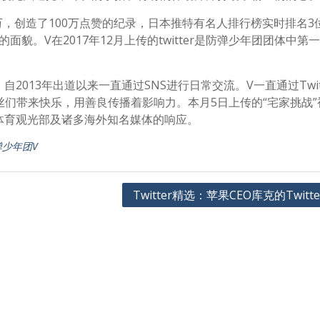
万，创造了100万点赞的纪录，日本推特有名人排行榜实时排名3
的面貌。V在2017年12月上传的twitter是防弹少年团团体中第
013年出道以来一直通过SNS进行日常交流。V一直通过Twitt
粉丝们带来快乐，用善良传播着影响力。本月5日上传的“宅家挑战”
体育观光部及诸多海外知名媒体的响应。
弹少年团V
Twitter精选：苹果CEO库克的Twitt