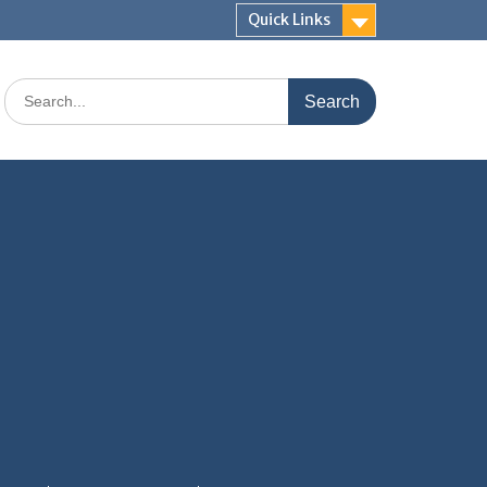
Quick Links
Search
for: