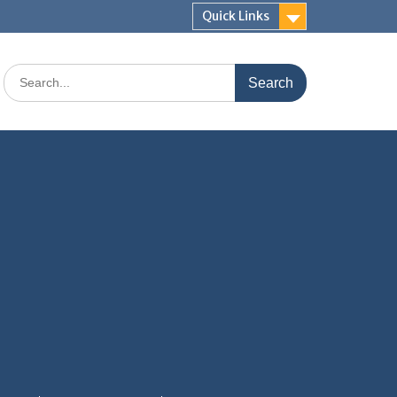
Quick Links
Search
for: