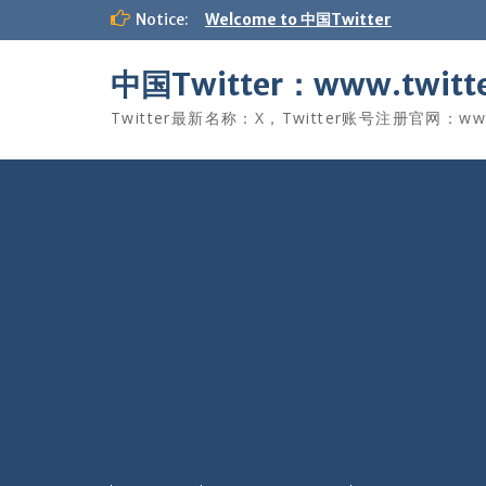
Skip
Notice:
Welcome to 中国Twitter
to
content
中国Twitter：www.twitte
Twitter最新名称：X，Twitter账号注册官网：www.