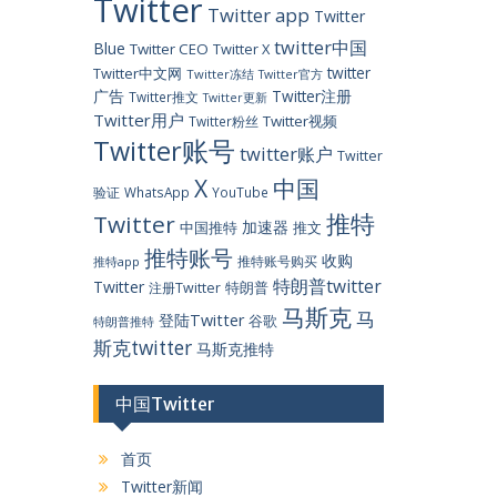
Twitter
Twitter app
Twitter
twitter中国
Blue
Twitter CEO
Twitter X
twitter
Twitter中文网
Twitter冻结
Twitter官方
广告
Twitter注册
Twitter推文
Twitter更新
Twitter用户
Twitter视频
Twitter粉丝
Twitter账号
twitter账户
Twitter
X
中国
验证
WhatsApp
YouTube
推特
Twitter
加速器
中国推特
推文
推特账号
收购
推特账号购买
推特app
特朗普twitter
Twitter
特朗普
注册Twitter
马斯克
马
登陆Twitter
谷歌
特朗普推特
斯克twitter
马斯克推特
中国Twitter
首页
Twitter新闻