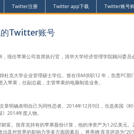
Twitter注册
Twitter app下载
Twitter账号
的Twitter账号
巴马州，现任苹果公司首席执行官，清华大学经济管理学院顾问委员
获得杜克大学企业管理硕士学位。曾在IBM供职12 年，负责PC部
克进入苹果，任副总裁，主管苹果的电脑制造业务。
表文章明确表明自己为同性恋者。2014年12月9日，当选美国《
报》2014年度人物。
全部财富。按库克持有的苹果股份计算，他的净资产为1.2亿美元。2
济、政治及对世界的影响力等多方面因素后， 将蒂姆·库克评选为“20