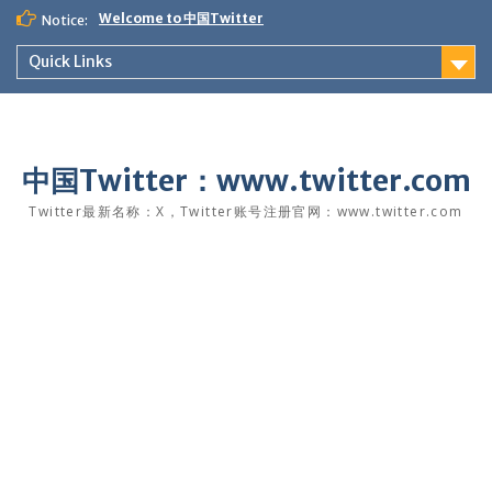
Skip
Welcome to 中国Twitter
Notice:
to
content
Quick Links
中国Twitter：www.twitter.com
Twitter最新名称：X，Twitter账号注册官网：www.twitter.com