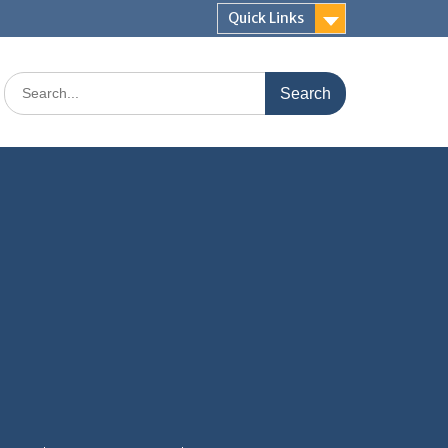
Quick Links
Search
for: