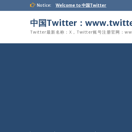
Skip
Notice:
Welcome to 中国Twitter
to
content
中国Twitter：www.twitte
Twitter最新名称：X，Twitter账号注册官网：www.