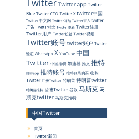
Twitter
Twitter app
Twitter
twitter中国
Blue
Twitter CEO
Twitter X
twitter
Twitter中文网
Twitter冻结
Twitter官方
广告
Twitter注册
Twitter推文
Twitter更新
Twitter用户
Twitter视频
Twitter粉丝
Twitter账号
twitter账户
Twitter
X
中国
验证
WhatsApp
YouTube
推特
Twitter
加速器
中国推特
推文
推特账号
收购
推特账号购买
推特app
特朗普twitter
Twitter
特朗普
注册Twitter
马斯克
马
登陆Twitter
谷歌
特朗普推特
斯克twitter
马斯克推特
中国Twitter
首页
Twitter新闻