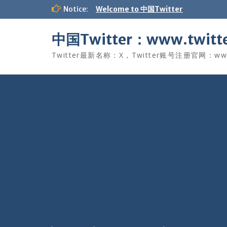
Skip
Notice:
Welcome to 中国Twitter
to
content
中国Twitter：www.twitte
Twitter最新名称：X，Twitter账号注册官网：www.