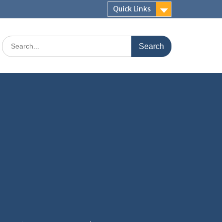
Quick Links
Search
for: