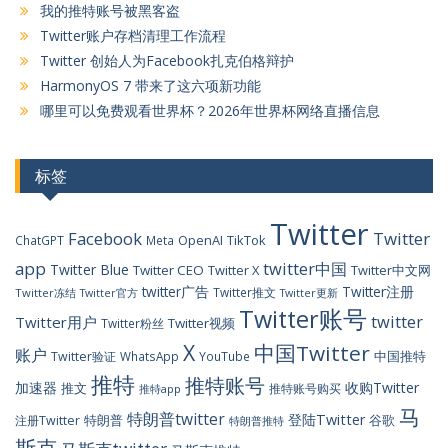
我的推特账号被黑客盗
Twitter账户存档清理工作流程
Twitter 创始人为Facebook扎克伯格辩护
HarmonyOS 7 带来了这六项新功能
哪里可以免费观看世界杯？2026年世界杯网络直播信息
标签
Twitter
Facebook
Twitter
OpenAI
TikTok
ChatGPT
Meta
app
twitter中国
Twitter Blue
Twitter CEO
Twitter X
Twitter中文网
twitter广告
Twitter注册
Twitter推文
Twitter冻结
Twitter官方
Twitter更新
Twitter账号
twitter
Twitter用户
Twitter视频
Twitter粉丝
X
中国Twitter
账户
中国推特
Twitter验证
WhatsApp
YouTube
推特
推特账号
加速器
收购Twitter
推文
推特账号购买
推特app
马
特朗普twitter
登陆Twitter
特朗普
谷歌
注册Twitter
特朗普推特
斯克