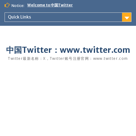
Skip
Welcome to 中国Twitter
Notice:
to
content
Quick Links
中国Twitter：www.twitter.com
Twitter最新名称：X，Twitter账号注册官网：www.twitter.com