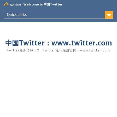
Skip
Welcome to 中国Twitter
Notice:
to
content
Quick Links
中国Twitter：www.twitter.com
Twitter最新名称：X，Twitter账号注册官网：www.twitter.com