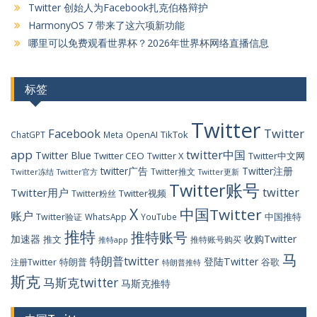
Twitter 创始人为Facebook扎克伯格辩护
HarmonyOS 7 带来了这六项新功能
哪里可以免费观看世界杯？2026年世界杯网络直播信息
标签
Twitter
Facebook
Twitter
OpenAI
TikTok
ChatGPT
Meta
app
twitter中国
Twitter Blue
Twitter CEO
Twitter X
Twitter中文网
twitter广告
Twitter注册
Twitter推文
Twitter冻结
Twitter官方
Twitter更新
Twitter账号
twitter
Twitter用户
Twitter视频
Twitter粉丝
X
中国Twitter
账户
中国推特
Twitter验证
WhatsApp
YouTube
推特
推特账号
加速器
收购Twitter
推文
推特账号购买
推特app
马
特朗普twitter
登陆Twitter
特朗普
谷歌
注册Twitter
特朗普推特
斯克
马斯克twitter
马斯克推特