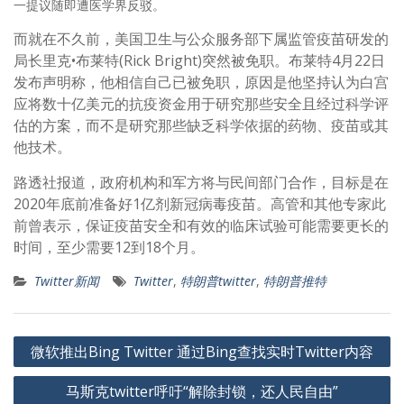
一提议随即遭医学界反驳。
而就在不久前，美国卫生与公众服务部下属监管疫苗研发的
局长里克•布莱特(Rick Bright)突然被免职。布莱特4月22日
发布声明称，他相信自己已被免职，原因是他坚持认为白宫
应将数十亿美元的抗疫资金用于研究那些安全且经过科学评
估的方案，而不是研究那些缺乏科学依据的药物、疫苗或其
他技术。
路透社报道，政府机构和军方将与民间部门合作，目标是在
2020年底前准备好1亿剂新冠病毒疫苗。高管和其他专家此
前曾表示，保证疫苗安全和有效的临床试验可能需要更长的
时间，至少需要12到18个月。
Twitter新闻
Twitter
,
特朗普twitter
,
特朗普推特
文
微软推出Bing Twitter 通过Bing查找实时Twitter内容
章
马斯克twitter呼吁“解除封锁，还人民自由”
导