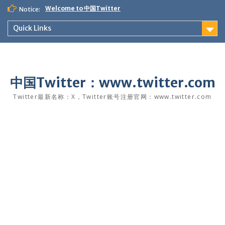
Skip
Welcome to 中国Twitter
Notice:
to
content
Quick Links
中国Twitter：www.twitter.com
Twitter最新名称：X，Twitter账号注册官网：www.twitter.com