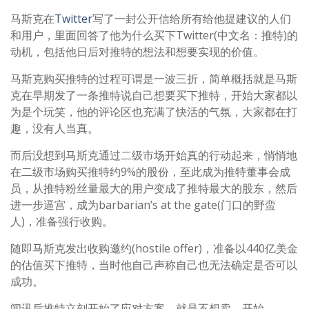
马斯克在
Twitter
写了一封公开信给所有给他提建议的人们
和用户，里面回答了他为什么买下Twitter(中文名：推特)的
动机，包括他日后对推特的想法和想要实现的价值。
马斯克购买推特的过程可谓是一波三折，简单概括就是马斯
克在早期发了一条推特说自己想要买下推特，开始大家都以
为是个玩笑，他的评论区也充满了快活的气氛，大家都在打
趣，没有人当真。
而后没想到马斯克通过二级市场开始真的行动起来，悄悄地
在二级市场购买推特约9%的股份，至此成为推特董事会成
员，从推特粉丝量最大的用户变成了推特最大的股东，然后
进一步逼宫，成为barbarian’s at the gate(门口的野蛮
人)，准备强行收购。
随即马斯克发出收购邀约(hostile offer)，准备以440亿美金
的估值买下推特，当时他自己声称自己也无法确定是否可以
成功。
闻讯后推特立刻开始了应对方案，就是不想卖，开始