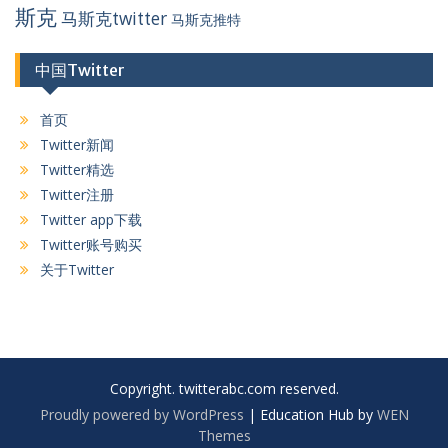
斯克
马斯克twitter
马斯克推特
中国Twitter
首页
Twitter新闻
Twitter精选
Twitter注册
Twitter app下载
Twitter账号购买
关于Twitter
Copyright. twitterabc.com reserved.
Proudly powered by WordPress
|
Education Hub by
WEN
Themes