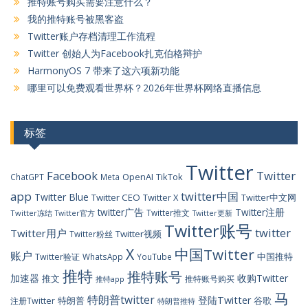
推特账号购买需要注意什么？
我的推特账号被黑客盗
Twitter账户存档清理工作流程
Twitter 创始人为Facebook扎克伯格辩护
HarmonyOS 7 带来了这六项新功能
哪里可以免费观看世界杯？2026年世界杯网络直播信息
标签
Twitter
Facebook
Twitter
OpenAI
TikTok
ChatGPT
Meta
app
twitter中国
Twitter Blue
Twitter CEO
Twitter X
Twitter中文网
twitter广告
Twitter注册
Twitter推文
Twitter冻结
Twitter官方
Twitter更新
Twitter账号
twitter
Twitter用户
Twitter视频
Twitter粉丝
X
中国Twitter
账户
中国推特
Twitter验证
WhatsApp
YouTube
推特
推特账号
加速器
收购Twitter
推文
推特账号购买
推特app
马
特朗普twitter
登陆Twitter
特朗普
谷歌
注册Twitter
特朗普推特