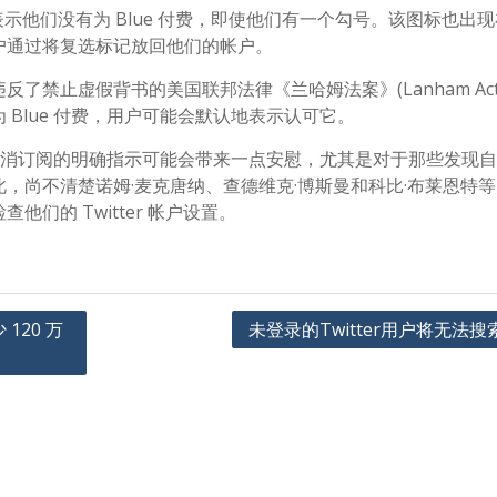
en King 等人表示他们没有为 Blue 付费，即使他们有一个勾号。该图标也
户通过将复选标记放回他们的帐户。
禁止虚假背书的美国联邦法律《兰哈姆法案》(Lanham Act
Blue 付费，用户可能会默认地表示认可它。
何取消订阅的明确指示可能会带来一点安慰，尤其是对于那些发现
 尽管如此，尚不清楚诺姆·麦克唐纳、查德维克·博斯曼和科比·布莱恩特
们的 Twitter 帐户设置。
 120 万
未登录的Twitter用户将无法搜