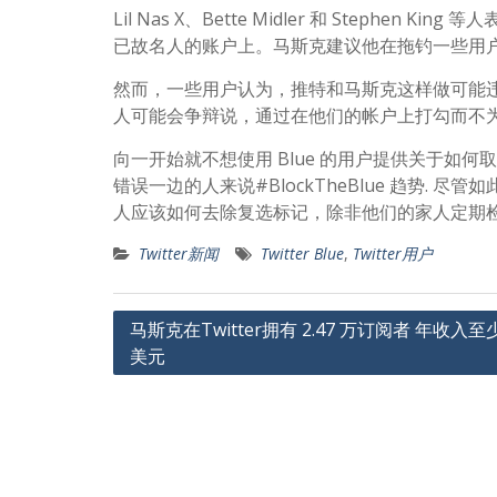
Lil Nas X、Bette Midler 和 Steph
已故名人的账户上。马斯克建议他在拖钓一些用
然而，一些用户认为，推特和马斯克这样做可能违反了
人可能会争辩说，通过在他们的帐户上打勾而不为 
向一开始就不想使用 Blue 的用户提供关于如
错误一边的人来说#BlockTheBlue 趋势.
人应该如何去除复选标记，除非他们的家人定期检查他
Twitter新闻
Twitter Blue
,
Twitter用户
文
马斯克在Twitter拥有 2.47 万订阅者 年收入至少
美元
章
导
航