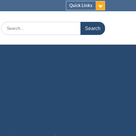
Quick Links
Search
for: