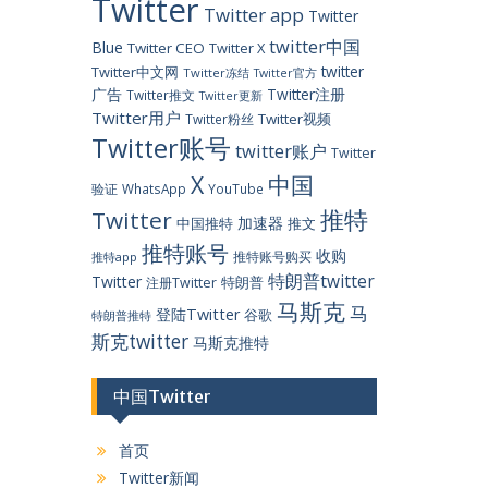
Twitter
Twitter app
Twitter
twitter中国
Blue
Twitter CEO
Twitter X
twitter
Twitter中文网
Twitter冻结
Twitter官方
广告
Twitter注册
Twitter推文
Twitter更新
Twitter用户
Twitter视频
Twitter粉丝
Twitter账号
twitter账户
Twitter
X
中国
验证
WhatsApp
YouTube
推特
Twitter
加速器
中国推特
推文
推特账号
收购
推特账号购买
推特app
特朗普twitter
Twitter
特朗普
注册Twitter
马斯克
马
登陆Twitter
谷歌
特朗普推特
斯克twitter
马斯克推特
中国Twitter
首页
Twitter新闻