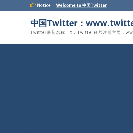
Skip
Notice:
Welcome to 中国Twitter
to
content
中国Twitter：www.twitte
Twitter最新名称：X，Twitter账号注册官网：www.