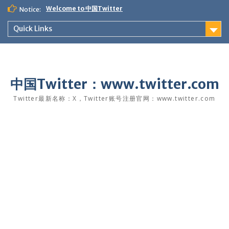
Skip
Welcome to 中国Twitter
Notice:
to
content
Quick Links
中国Twitter：www.twitter.com
Twitter最新名称：X，Twitter账号注册官网：www.twitter.com