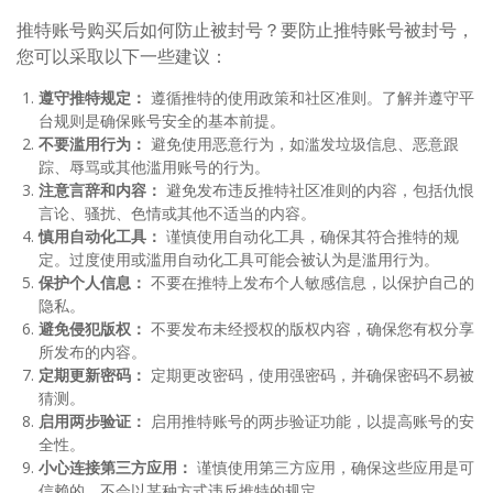
推特账号购买后如何防止被封号？要防止推特账号被封号，
您可以采取以下一些建议：
遵守推特规定：
遵循推特的使用政策和社区准则。了解并遵守平
台规则是确保账号安全的基本前提。
不要滥用行为：
避免使用恶意行为，如滥发垃圾信息、恶意跟
踪、辱骂或其他滥用账号的行为。
注意言辞和内容：
避免发布违反推特社区准则的内容，包括仇恨
言论、骚扰、色情或其他不适当的内容。
慎用自动化工具：
谨慎使用自动化工具，确保其符合推特的规
定。过度使用或滥用自动化工具可能会被认为是滥用行为。
保护个人信息：
不要在推特上发布个人敏感信息，以保护自己的
隐私。
避免侵犯版权：
不要发布未经授权的版权内容，确保您有权分享
所发布的内容。
定期更新密码：
定期更改密码，使用强密码，并确保密码不易被
猜测。
启用两步验证：
启用推特账号的两步验证功能，以提高账号的安
全性。
小心连接第三方应用：
谨慎使用第三方应用，确保这些应用是可
信赖的，不会以某种方式违反推特的规定。