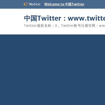
Skip
Notice:
Welcome to 中国Twitter
to
content
中国Twitter：www.twitte
Twitter最新名称：X，Twitter账号注册官网：www.