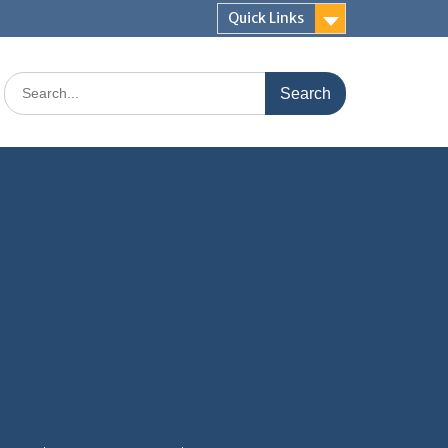
Quick Links
Search
for: