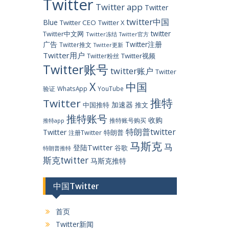
Twitter
Twitter app
Twitter
twitter中国
Blue
Twitter CEO
Twitter X
twitter
Twitter中文网
Twitter冻结
Twitter官方
广告
Twitter注册
Twitter推文
Twitter更新
Twitter用户
Twitter视频
Twitter粉丝
Twitter账号
twitter账户
Twitter
X
中国
验证
WhatsApp
YouTube
推特
Twitter
加速器
中国推特
推文
推特账号
收购
推特账号购买
推特app
特朗普twitter
Twitter
特朗普
注册Twitter
马斯克
马
登陆Twitter
谷歌
特朗普推特
斯克twitter
马斯克推特
中国Twitter
首页
Twitter新闻