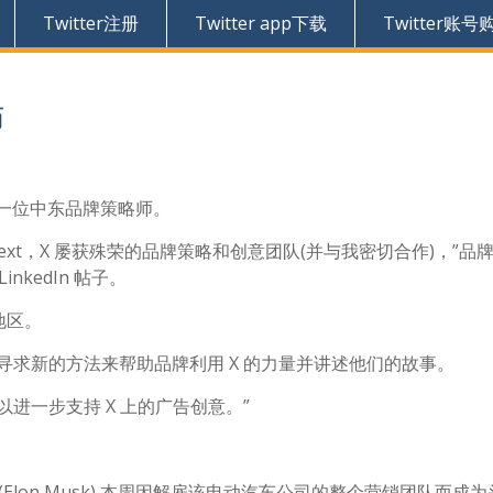
Twitter注册
Twitter app下载
Twitter账号
师
在寻找一位中东品牌策略师。
xt，X 屡获殊荣的品牌策略和创意团队(并与我密切合作)，”品
在LinkedIn 帖子。
地区。
寻求新的方法来帮助品牌利用 X 的力量并讲述他们的故事。
进一步支持 X 上的广告创意。”
(Elon Musk) 本周因解雇该电动汽车公司的整个营销团队而成