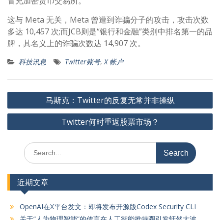
冒充加密货币交易所。
这与 Meta 无关，Meta 曾遭到诈骗分子的攻击，攻击次数
多达 10,457 次;而JCB则是“银行和金融”类别中排名第一的品
牌，其名义上的诈骗次数达 14,907 次。
科技讯息
Twitter账号
,
X 帐户
文
马斯克：Twitter的反复无常并非操纵
章
Twitter何时重返股票市场？
导
航
Search
for:
近期文章
OpenAI在X平台发文：即将发布开源版Codex Security CLI
关于“人为物理智能”的传言在人工智能推特圈引发轩然大波