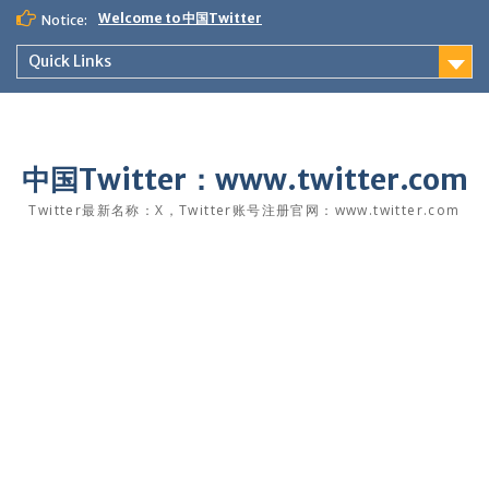
Skip
Welcome to 中国Twitter
Notice:
to
content
Quick Links
中国Twitter：www.twitter.com
Twitter最新名称：X，Twitter账号注册官网：www.twitter.com