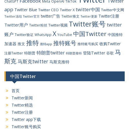
Facebook
Twitter
OpenAI
TikTok
ChatGPT
Meta
app
twitter中国
Twitter Blue
Twitter CEO
Twitter X
Twitter中文网
twitter广告
Twitter注册
Twitter推文
Twitter冻结
Twitter官方
Twitter更新
Twitter账号
twitter
Twitter用户
Twitter视频
Twitter粉丝
X
中国Twitter
账户
中国推特
Twitter验证
WhatsApp
YouTube
推特
推特账号
加速器
收购Twitter
推文
推特账号购买
推特app
马
特朗普twitter
登陆Twitter
特朗普
谷歌
注册Twitter
特朗普推特
斯克
马斯克twitter
马斯克推特
中国Twitter
首页
Twitter新闻
Twitter精选
Twitter注册
Twitter app下载
Twitter账号购买