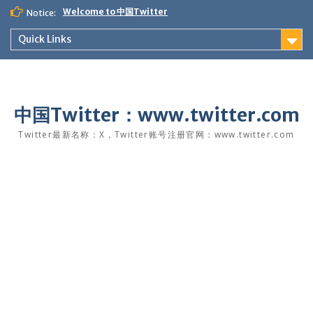
Skip
Welcome to 中国Twitter
Notice:
to
content
Quick Links
中国Twitter：www.twitter.com
Twitter最新名称：X，Twitter账号注册官网：www.twitter.com