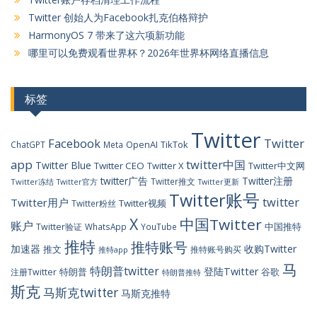
Twitter 创始人为Facebook扎克伯格辩护
HarmonyOS 7 带来了这六项新功能
哪里可以免费观看世界杯？2026年世界杯网络直播信息
标签
Twitter
Facebook
Twitter
OpenAI
TikTok
ChatGPT
Meta
app
twitter中国
Twitter Blue
Twitter CEO
Twitter X
Twitter中文网
twitter广告
Twitter注册
Twitter推文
Twitter冻结
Twitter官方
Twitter更新
Twitter账号
twitter
Twitter用户
Twitter视频
Twitter粉丝
X
中国Twitter
账户
中国推特
Twitter验证
WhatsApp
YouTube
推特
推特账号
加速器
收购Twitter
推文
推特账号购买
推特app
马
特朗普twitter
登陆Twitter
特朗普
谷歌
注册Twitter
特朗普推特
斯克
马斯克twitter
马斯克推特