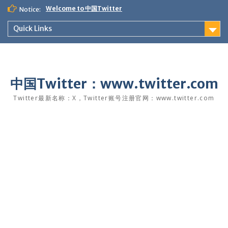
Skip
Welcome to 中国Twitter
Notice:
to
content
Quick Links
中国Twitter：www.twitter.com
Twitter最新名称：X，Twitter账号注册官网：www.twitter.com