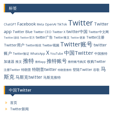
标签
Twitter
Facebook
Twitter
OpenAI
TikTok
ChatGPT
Meta
app
twitter中国
Twitter Blue
Twitter CEO
Twitter X
Twitter中文网
twitter广告
Twitter注册
Twitter推文
Twitter冻结
Twitter官方
Twitter更新
Twitter账号
twitter
Twitter用户
Twitter视频
Twitter粉丝
X
中国Twitter
账户
中国推特
Twitter验证
WhatsApp
YouTube
推特
推特账号
加速器
收购Twitter
推文
推特账号购买
推特app
马
特朗普twitter
登陆Twitter
特朗普
谷歌
注册Twitter
特朗普推特
斯克
马斯克twitter
马斯克推特
中国Twitter
首页
Twitter新闻