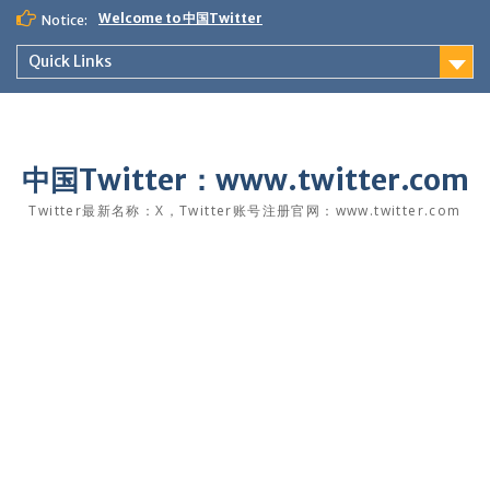
Skip
Welcome to 中国Twitter
Notice:
to
content
Quick Links
中国Twitter：www.twitter.com
Twitter最新名称：X，Twitter账号注册官网：www.twitter.com