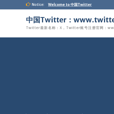
Skip
Notice:
Welcome to 中国Twitter
to
content
中国Twitter：www.twitte
Twitter最新名称：X，Twitter账号注册官网：www.