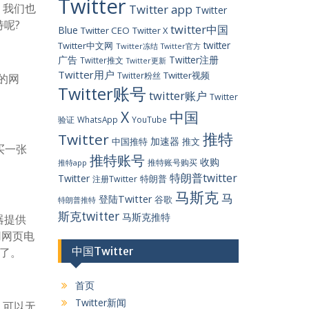
Twitter
，我们也
Twitter app
Twitter
呢?
twitter中国
Blue
Twitter CEO
Twitter X
twitter
Twitter中文网
Twitter冻结
Twitter官方
广告
Twitter注册
Twitter推文
Twitter更新
Twitter用户
Twitter视频
Twitter粉丝
的网
Twitter账号
twitter账户
Twitter
X
中国
验证
WhatsApp
YouTube
推特
Twitter
加速器
中国推特
推文
买一张
推特账号
收购
推特账号购买
推特app
特朗普twitter
Twitter
特朗普
注册Twitter
马斯克
马
登陆Twitter
谷歌
特朗普推特
斯克twitter
马斯克推特
器提供
用网页电
中国Twitter
烦了。
首页
Twitter新闻
，可以无