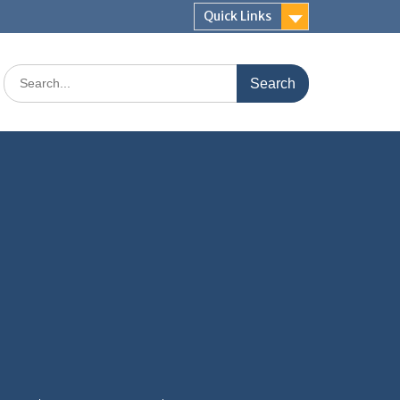
Quick Links
Search
for: