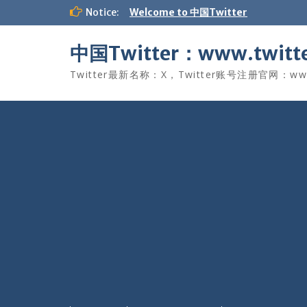
Skip
Notice:
Welcome to 中国Twitter
to
content
中国Twitter：www.twitte
Twitter最新名称：X，Twitter账号注册官网：www.