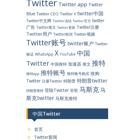
Twitter
Twitter app
Twitter
twitter中国
Blue
Twitter CEO
Twitter X
twitter
Twitter中文网
Twitter冻结
Twitter官方
广告
Twitter注册
Twitter推文
Twitter更新
Twitter用户
Twitter视频
Twitter粉丝
Twitter账号
twitter账户
Twitter
X
中国
验证
WhatsApp
YouTube
推特
Twitter
加速器
中国推特
推文
推特账号
收购
推特账号购买
推特app
特朗普twitter
Twitter
特朗普
注册Twitter
马斯克
马
登陆Twitter
谷歌
特朗普推特
斯克twitter
马斯克推特
中国Twitter
首页
Twitter新闻