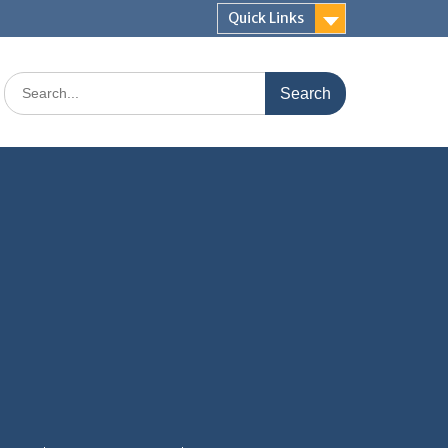
Quick Links
Search
for: