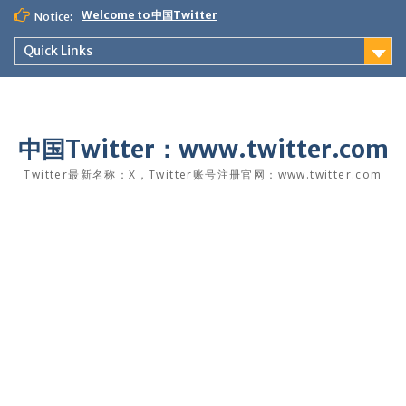
Skip
Welcome to 中国Twitter
Notice:
to
content
Quick Links
中国Twitter：www.twitter.com
Twitter最新名称：X，Twitter账号注册官网：www.twitter.com