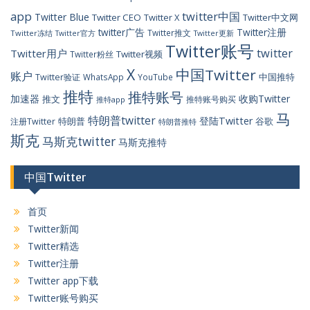
app
twitter中国
Twitter Blue
Twitter CEO
Twitter X
Twitter中文网
twitter广告
Twitter注册
Twitter推文
Twitter冻结
Twitter官方
Twitter更新
Twitter账号
twitter
Twitter用户
Twitter视频
Twitter粉丝
X
中国Twitter
账户
中国推特
Twitter验证
WhatsApp
YouTube
推特
推特账号
加速器
收购Twitter
推文
推特账号购买
推特app
马
特朗普twitter
登陆Twitter
特朗普
谷歌
注册Twitter
特朗普推特
斯克
马斯克twitter
马斯克推特
中国Twitter
首页
Twitter新闻
Twitter精选
Twitter注册
Twitter app下载
Twitter账号购买