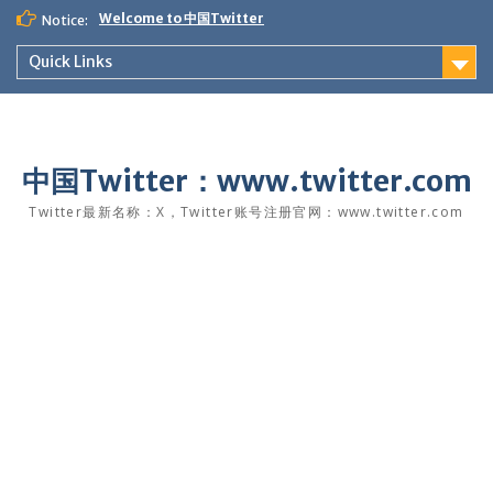
Skip
Welcome to 中国Twitter
Notice:
to
content
Quick Links
中国Twitter：www.twitter.com
Twitter最新名称：X，Twitter账号注册官网：www.twitter.com