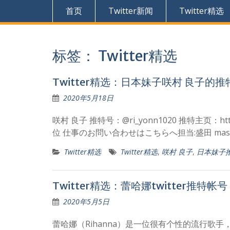
首页
Twitter新闻
Twitter精选
标签：
Twitter精选
Twitter精选：日本妹子咲村 良子的推
2020年5月18日
咲村 良子 推特号：@ri_yonn1020 推特主页：https
位 仕事のお問い合わせはこちらへ担当:盛田 masakaz
Twitter精选
Twitter精选
,
咲村 良子
,
日本妹子
Twitter精选：蕾哈娜twitter推特帐号
2020年5月5日
蕾哈娜（Rihanna）是一位很有个性的流行歌手，在