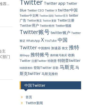
Twitter
Twitter app
号推荐…
Twitter
twitter中国
Blue
Twitter CEO
Twitter X
twitter
Twitter中文网
Twitter冻结
Twitter官方
广告
Twitter注册
Twitter推文
Twitter更新
Twitter用户
Twitter视频
Twitter粉丝
Twitter账号
twitter账户
Twitter
X
中国
验证
WhatsApp
YouTube
推特
Twitter
加速器
中国推特
推文
会主
推特账号
收购
推特账号购买
推特app
PC部门
特朗普twitter
Twitter
特朗普
注册Twitter
马斯克
马
登陆Twitter
谷歌
特朗普推特
斯克twitter
马斯克推特
中国Twitter
首页
Twitter新闻