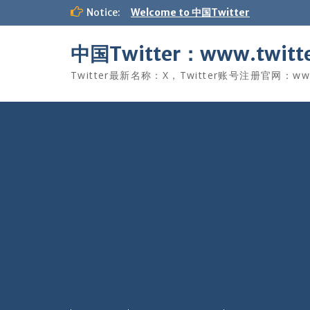
Skip
Notice:
Welcome to 中国Twitter
to
content
中国Twitter：www.twitte
Twitter最新名称：X，Twitter账号注册官网：www.