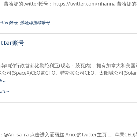
twitter帐号：https://twitter.com/rihanna 蕾哈
itter帐号
,
蕾哈娜推特帐号
tter账号
8日出生于南非的行政首都比勒陀利亚(现名：茨瓦内)，拥有加拿大和美
aceX)CEO兼CTO、特斯拉公司CEO、太阳城公司(SolarCi
e …
tter
Ari_sa_ra 点击进入爱丽丝 Arice的twitter主页…… 苹果CE