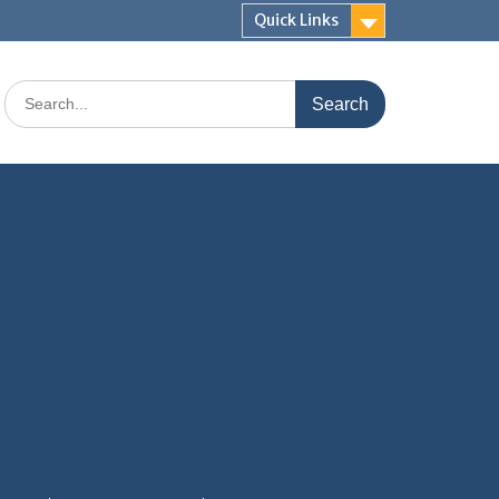
Quick Links
Search
for: