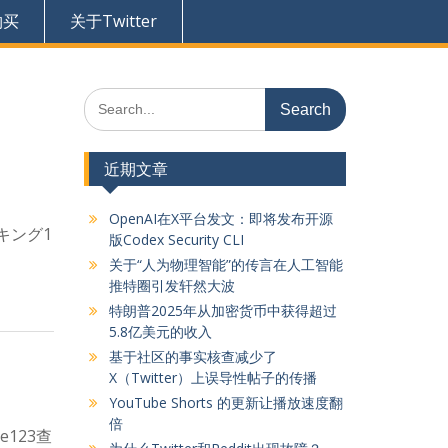
购买
关于Twitter
Search
for:
近期文章
OpenAI在X平台发文：即将发布开源
ランキング1
版Codex Security CLI
关于“人为物理智能”的传言在人工智能
推特圈引发轩然大波
特朗普2025年从加密货币中获得超过
5.8亿美元的收入
基于社区的事实核查减少了
X（Twitter）上误导性帖子的传播
YouTube Shorts 的更新让播放速度翻
倍
123查