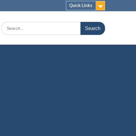
Quick Links
Search
for: