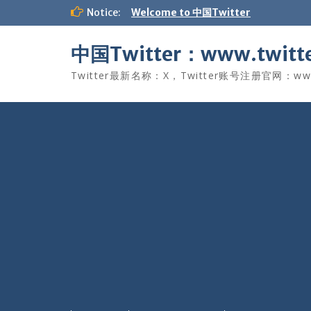
Skip
Notice:
Welcome to 中国Twitter
to
content
中国Twitter：www.twitte
Twitter最新名称：X，Twitter账号注册官网：www.