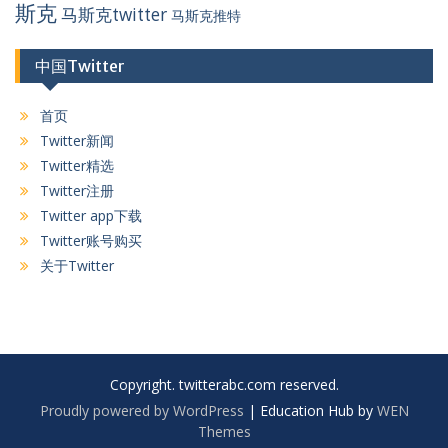
斯克
马斯克twitter
马斯克推特
中国Twitter
首页
Twitter新闻
Twitter精选
Twitter注册
Twitter app下载
Twitter账号购买
关于Twitter
Copyright. twitterabc.com reserved.
Proudly powered by WordPress
|
Education Hub by
WEN
Themes