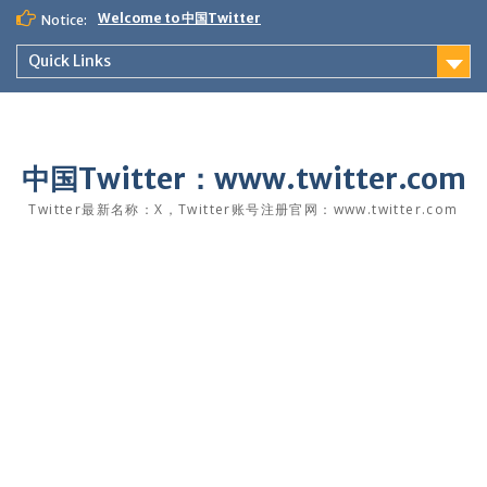
Skip
Welcome to 中国Twitter
Notice:
to
content
Quick Links
中国Twitter：www.twitter.com
Twitter最新名称：X，Twitter账号注册官网：www.twitter.com