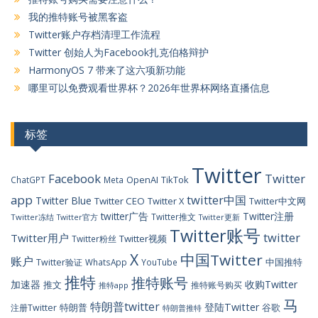
我的推特账号被黑客盗
Twitter账户存档清理工作流程
Twitter 创始人为Facebook扎克伯格辩护
HarmonyOS 7 带来了这六项新功能
哪里可以免费观看世界杯？2026年世界杯网络直播信息
标签
Twitter
Facebook
Twitter
OpenAI
TikTok
ChatGPT
Meta
app
twitter中国
Twitter Blue
Twitter CEO
Twitter X
Twitter中文网
twitter广告
Twitter注册
Twitter推文
Twitter冻结
Twitter官方
Twitter更新
Twitter账号
twitter
Twitter用户
Twitter视频
Twitter粉丝
X
中国Twitter
账户
中国推特
Twitter验证
WhatsApp
YouTube
推特
推特账号
加速器
收购Twitter
推文
推特账号购买
推特app
马
特朗普twitter
登陆Twitter
特朗普
谷歌
注册Twitter
特朗普推特