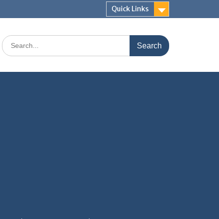
Quick Links
Search
for: