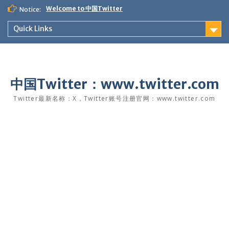
Skip
Welcome to 中国Twitter
Notice:
to
content
Quick Links
中国Twitter：www.twitter.com
Twitter最新名称：X，Twitter账号注册官网：www.twitter.com