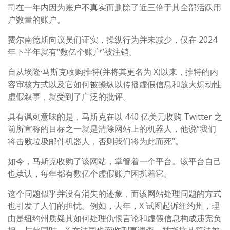
司在一年内因为账户不真实而删除了近三倍于其全部活跃用
户数量的账户。
费尔南德斯向议员们证实，操纵行为并未减少，仅在 2024
年下半年就有“数亿个账户”被注销。
自从埃隆·马斯克收购推特(并将其更名为 X)以来，推特的内
容审核方式以及它如何被操纵以传播虚假信息和放大煽动性
虚假叙事，就受到了广泛的批评。
具有讽刺意味的是，马斯克在以 440 亿美元收购 Twitter 之
前所宣称的目标之一就是清除网站上的机器人，他说“我们
将击败垃圾邮件机器人，否则我们将为此而死”。
如今，马斯克收购了该网站，掌管着一个平台。该平台自己
也承认，每年都有数亿个虚假账户困扰着它。
这个问题似乎并没有消失的迹象，而该网站处理问题的方式
也引发了人们的担忧。例如，去年，X 试图起诉纽约州，理
由是纽约州质疑其如何处理仇恨言论和虚假信息构成违宪负