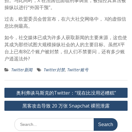
担。与此同时，X 在法国也面临刑事调查，被指控其算法被
操纵以进行“外国干预”。
过去，欧盟委员会曾宣布，在六大社交网络中， X的虚假信
息比例最高。
如今，社交媒体已成为许多人获取新闻的主要来源，这也使
其成为那些试图大规模操纵社会的人的主要目标。虽然X平
台上已有8亿个账户被封禁，但人们不禁要问，还有多少账
户逍遥法外?
Twitter新闻
Twitter封禁
,
Twitter账号
文
奥利弗谈马斯克的Twitter：“现在比没用还糟糕”
章
黑客攻击导致 20 万张 Snapchat 裸照泄露
导
航
Search
for: