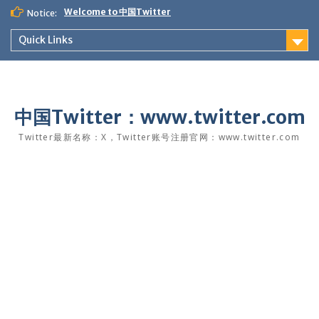
Skip
Welcome to 中国Twitter
Notice:
to
content
Quick Links
中国Twitter：www.twitter.com
Twitter最新名称：X，Twitter账号注册官网：www.twitter.com