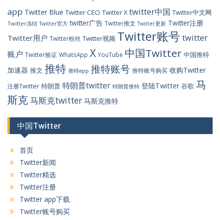
app
twitter中国
Twitter Blue
Twitter CEO
Twitter X
Twitter中文网
twitter广告
Twitter注册
Twitter推文
Twitter冻结
Twitter官方
Twitter更新
Twitter账号
twitter
Twitter用户
Twitter视频
Twitter粉丝
X
中国Twitter
账户
中国推特
Twitter验证
WhatsApp
YouTube
推特
推特账号
加速器
收购Twitter
推文
推特账号购买
推特app
马
特朗普twitter
登陆Twitter
特朗普
谷歌
注册Twitter
特朗普推特
斯克
马斯克twitter
马斯克推特
中国Twitter
首页
Twitter新闻
Twitter精选
Twitter注册
Twitter app下载
Twitter账号购买