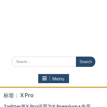
Search
for:
Menu
标签：
X Pro
Twitter将X Pro设置为X Premium+专享